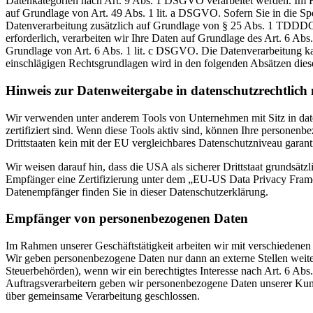
Datenkategorien nach Art. 9 Abs. 1 DSGVO verarbeitet werden. Im Fa
auf Grundlage von Art. 49 Abs. 1 lit. a DSGVO. Sofern Sie in die Spe
Datenverarbeitung zusätzlich auf Grundlage von § 25 Abs. 1 TDDDG. 
erforderlich, verarbeiten wir Ihre Daten auf Grundlage des Art. 6 Abs
Grundlage von Art. 6 Abs. 1 lit. c DSGVO. Die Datenverarbeitung kann
einschlägigen Rechtsgrundlagen wird in den folgenden Absätzen diese
Hinweis zur Datenweitergabe in datenschutzrechtlich n
Wir verwenden unter anderem Tools von Unternehmen mit Sitz in dat
zertifiziert sind. Wenn diese Tools aktiv sind, können Ihre personenb
Drittstaaten kein mit der EU vergleichbares Datenschutzniveau garant
Wir weisen darauf hin, dass die USA als sicherer Drittstaat grundsät
Empfänger eine Zertifizierung unter dem „EU-US Data Privacy Framewo
Datenempfänger finden Sie in dieser Datenschutzerklärung.
Empfänger von personenbezogenen Daten
Im Rahmen unserer Geschäftstätigkeit arbeiten wir mit verschiedenen
Wir geben personenbezogene Daten nur dann an externe Stellen weiter,
Steuerbehörden), wenn wir ein berechtigtes Interesse nach Art. 6 Ab
Auftragsverarbeitern geben wir personenbezogene Daten unserer Kunde
über gemeinsame Verarbeitung geschlossen.