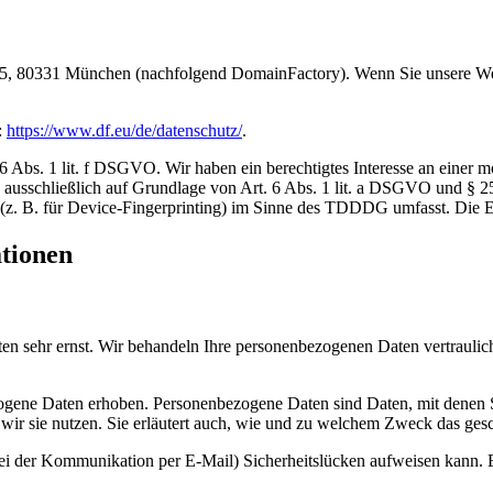
, 80331 München (nachfolgend DomainFactory). Wenn Sie unsere Webs
:
https://www.df.eu/de/datenschutz/
.
bs. 1 lit. f DSGVO. Wir haben ein berechtigtes Interesse an einer mög
ng ausschließlich auf Grundlage von Art. 6 Abs. 1 lit. a DSGVO und §
(z. B. für Device-Fingerprinting) im Sinne des TDDDG umfasst. Die Ein
ationen
ten sehr ernst. Wir behandeln Ihre personenbezogenen Daten vertrauli
ene Daten erhoben. Personenbezogene Daten sind Daten, mit denen Sie
wir sie nutzen. Sie erläutert auch, wie und zu welchem Zweck das gesc
bei der Kommunikation per E-Mail) Sicherheitslücken aufweisen kann. E