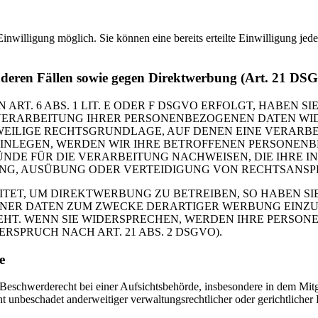
inwilligung möglich. Sie können eine bereits erteilte Einwilligung jed
nderen Fällen sowie gegen Direktwerbung (Art. 21 DS
. 6 ABS. 1 LIT. E ODER F DSGVO ERFOLGT, HABEN SIE
VERARBEITUNG IHRER PERSONENBEZOGENEN DATEN WIDE
EWEILIGE RECHTSGRUNDLAGE, AUF DENEN EINE VERARBE
NLEGEN, WERDEN WIR IHRE BETROFFENEN PERSONENBE
DE FÜR DIE VERARBEITUNG NACHWEISEN, DIE IHRE IN
G, AUSÜBUNG ODER VERTEIDIGUNG VON RECHTSANSPRÜC
T, UM DIREKTWERBUNG ZU BETREIBEN, SO HABEN SIE
ER DATEN ZUM ZWECKE DERARTIGER WERBUNG EINZULEG
EHT. WENN SIE WIDERSPRECHEN, WERDEN IHRE PERSO
PRUCH NACH ART. 21 ABS. 2 DSGVO).
e
schwerderecht bei einer Aufsichtsbehörde, insbesondere in dem Mitgli
 unbeschadet anderweitiger verwaltungsrechtlicher oder gerichtlicher 