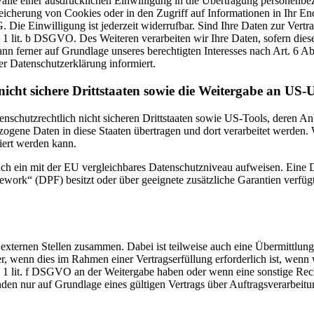
lle einer ausdrücklichen Einwilligung in die Übertragung personenbez
icherung von Cookies oder in den Zugriff auf Informationen in Ihr Endge
Die Einwilligung ist jederzeit widerrufbar. Sind Ihre Daten zur Vert
. 1 lit. b DSGVO. Des Weiteren verarbeiten wir Ihre Daten, sofern diese 
 ferner auf Grundlage unseres berechtigten Interesses nach Art. 6 Abs
r Datenschutzerklärung informiert.
icht sichere Drittstaaten sowie die Weitergabe an US-U
enschutzrechtlich nicht sicheren Drittstaaten sowie US-Tools, deren
ezogene Daten in diese Staaten übertragen und dort verarbeitet werden. 
iert werden kann.
zlich ein mit der EU vergleichbares Datenschutzniveau aufweisen. Eine
rk“ (DPF) besitzt oder über geeignete zusätzliche Garantien verfügt. 
 externen Stellen zusammen. Dabei ist teilweise auch eine Übermittlung
 wenn dies im Rahmen einer Vertragserfüllung erforderlich ist, wenn wi
s. 1 lit. f DSGVO an der Weitergabe haben oder wenn eine sonstige Re
n nur auf Grundlage eines gültigen Vertrags über Auftragsverarbeitun