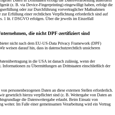
ogener Daten in Drittstaaten erfolgt die Datenverarbeitung außerdem
rät (z. B. via Device-Fingerprinting) eingewilligt haben, erfolgt die
ragserfüllung oder zur Durchführung vorvertraglicher Maßnahmen
zur Erfüllung einer rechtlichen Verpflichtung erforderlich sind auf
. 1 lit. f DSGVO erfolgen. Über die jeweils im Einzelfall
nternehmen, die nicht DPF-zertifiziert sind
 Anbieter nicht nach dem EU-US-Data Privacy Framework (DPF)
Wir weisen darauf hin, dass in datenschutzrechtlich unsicheren
 Datenübertragung in die USA ist danach zulässig, wenn der
Informationen zu Übermittlungen an Drittstaaten einschließlich der
 von personenbezogenen Daten an diese externen Stellen erforderlich.
r gesetzlich hierzu verpflichtet sind (z. B. Weitergabe von Daten an
chtsgrundlage die Datenweitergabe erlaubt. Beim Einsatz von
g weiter. Im Falle einer gemeinsamen Verarbeitung wird ein Vertrag