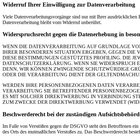
Widerruf Ihrer Einwilligung zur Datenverarbeitung
Viele Datenverarbeitungsvorgänge sind nur mit Ihrer ausdrücklichen E
Datenverarbeitung bleibt vom Widerruf unberührt.
Widerspruchsrecht gegen die Datenerhebung in beso
WENN DIE DATENVERARBEITUNG AUF GRUNDLAGE VON ART
IHRER BESONDEREN SITUATION ERGEBEN, GEGEN DIE 
DIESE BESTIMMUNGEN GESTÜTZTES PROFILING. DIE J
DATENSCHUTZERKLÄRUNG. WENN SIE WIDERSPRUCH EI
DENN, WIR KÖNNEN ZWINGENDE SCHUTZWÜRDIGE GRÜN
ODER DIE VERARBEITUNG DIENT DER GELTENDMACHUN
WERDEN IHRE PERSONENBEZOGENEN DATEN VERARBEITE
VERARBEITUNG SIE BETREFFENDER PERSONENBEZOGEN
ES MIT SOLCHER DIREKTWERBUNG IN VERBINDUNG ST
ZUM ZWECKE DER DIREKTWERBUNG VERWENDET (WIDERS
Beschwerde­recht bei der zuständigen Aufsichts­behörd
Im Falle von Verstößen gegen die DSGVO steht den Betroffenen ein Be
des Orts des mutmaßlichen Verstoßes zu. Das Beschwerderecht besteht